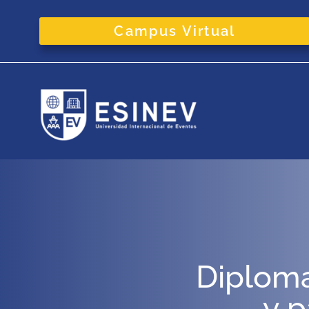
Campus Virtual
Diploma
y p