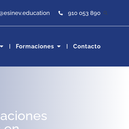
o@esinev.education
910 053 890
Formaciones
Contacto
taciones
s en