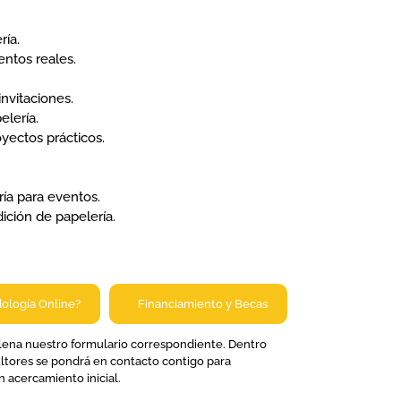
ría.
entos reales.
nvitaciones.
elería.
oyectos prácticos.
ía para eventos.
ición de papelería.
ología Online?​
Financiamiento y Becas​
llena nuestro formulario correspondiente. Dentro
ultores se pondrá en contacto contigo para
 acercamiento inicial.