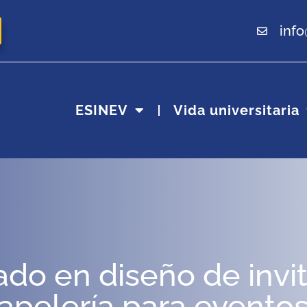
inf
ESINEV
Vida universitaria
do en diseño de invi
apelería para evento