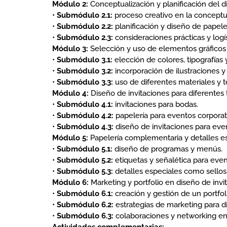
Módulo 2:
Conceptualización y planificación del d
•
Submódulo 2.1:
proceso creativo en la conceptua
•
Submódulo 2.2:
planificación y diseño de papele
•
Submódulo 2.3:
consideraciones prácticas y logís
Módulo 3:
Selección y uso de elementos gráficos
•
Submódulo 3.1:
elección de colores, tipografías y
•
Submódulo 3.2:
incorporación de ilustraciones y 
•
Submódulo 3.3:
uso de diferentes materiales y t
Módulo 4:
Diseño de invitaciones para diferentes
•
Submódulo 4.1:
invitaciones para bodas.
•
Submódulo 4.2:
papelería para eventos corporat
•
Submódulo 4.3:
diseño de invitaciones para even
Módulo 5:
Papelería complementaria y detalles e
•
Submódulo 5.1:
diseño de programas y menús.
•
Submódulo 5.2:
etiquetas y señalética para even
•
Submódulo 5.3:
detalles especiales como sellos 
Módulo 6:
Marketing y portfolio en diseño de invi
•
Submódulo 6.1:
creación y gestión de un portfol
•
Submódulo 6.2:
estrategias de marketing para d
•
Submódulo 6.3:
colaboraciones y networking en l
Actividades complementarias: