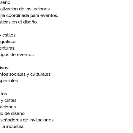
iseño
lización de invitaciones.
ría coordinada para eventos.
ticas en el diseño.
 estilos.
gráficos.
exturas.
 tipos de eventos
ivos.
tos sociales y culturales.
speciales
tos.
y cintas.
taciones
io de diseño.
iseñadores de invitaciones.
a industria.