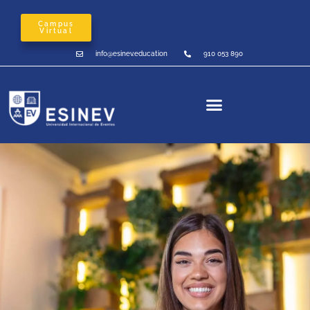
Campus
Virtual
info@esinev.education
910 053 890