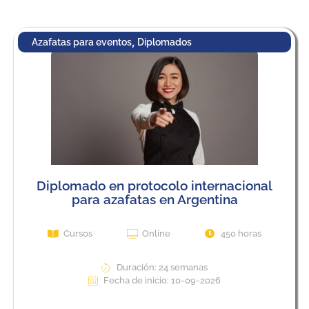
,
Azafatas para eventos
Diplomados
Diplomado en protocolo internacional
para azafatas en Argentina
Cursos
Online
450 horas
Duración: 24 semanas
Fecha de inicio: 10-09-2026
View Course