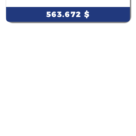
563.672
$