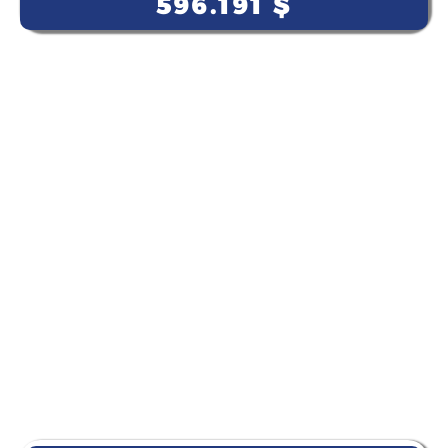
596.191
$