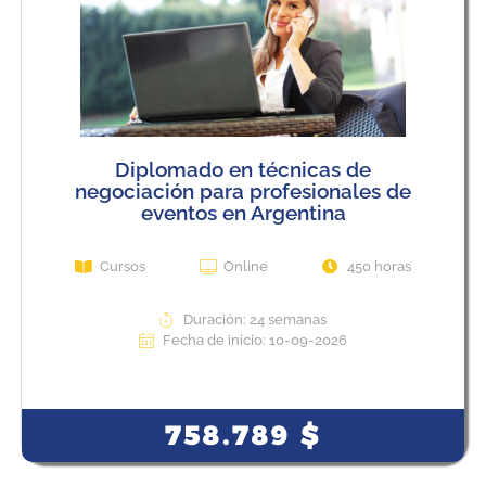
Diplomado en técnicas de
negociación para profesionales de
eventos en Argentina
Cursos
Online
450 horas
Duración: 24 semanas
Fecha de inicio: 10-09-2026
View Course
758.789
$