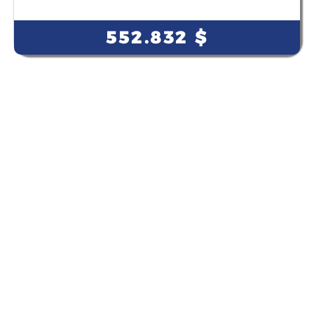
View Course
552.832
$