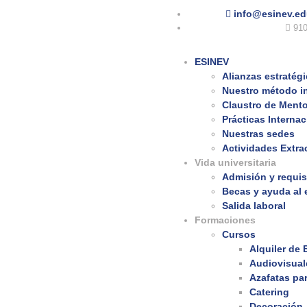
info@esinev.ed
910
ESINEV
Alianzas estratég
Nuestro método i
Claustro de Ment
Prácticas Interna
Nuestras sedes
Actividades Extra
Vida universitaria
Admisión y requis
Becas y ayuda al 
Salida laboral
Formaciones
Cursos
Alquiler de
Audiovisual
Azafatas pa
Catering
Decoración