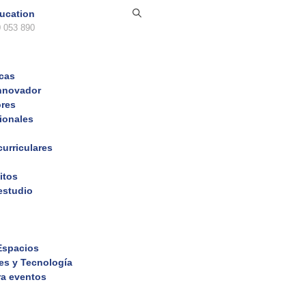
ucation
 053 890
icas
nnovador
ores
cionales
curriculares
itos
estudio
 Espacios
es y Tecnología
ra eventos