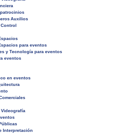
nciera
 patrocinios
eros Auxilios
 Control
 Espacios
 Espacios para eventos
es y Tecnología para eventos
ra eventos
ico en eventos
uitectura
ento
 Comerciales
 Videografía
eventos
Públicas
 Interpretación