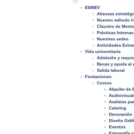
ESINEV
Alianzas estratég
Nuestro método i
Claustro de Ment
Prácticas Interna
Nuestras sedes
Actividades Extra
Vida universitaria
Admisión y requis
Becas y ayuda al 
Salida laboral
Formaciones
Cursos
Alquiler de
Audiovisual
Azafatas pa
Catering
Decoración
Diseño Gráf
Eventos
Fotografía y