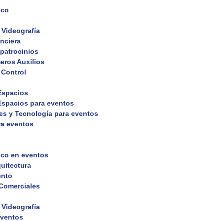
ico
 Videografía
nciera
 patrocinios
eros Auxilios
 Control
 Espacios
 Espacios para eventos
es y Tecnología para eventos
ra eventos
ico en eventos
uitectura
ento
 Comerciales
 Videografía
eventos