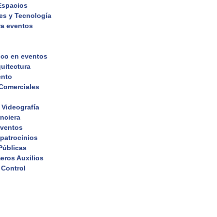
 Espacios
es y Tecnología
ra eventos
ico en eventos
uitectura
ento
 Comerciales
 Videografía
nciera
eventos
 patrocinios
Públicas
eros Auxilios
 Control