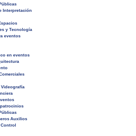
Públicas
 Interpretación
 Espacios
es y Tecnología
ra eventos
ico en eventos
uitectura
ento
 Comerciales
 Videografía
nciera
eventos
 patrocinios
Públicas
eros Auxilios
 Control