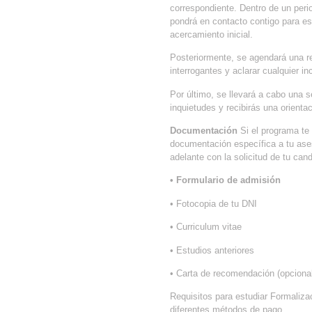
correspondiente. Dentro de un peri
pondrá en contacto contigo para es
acercamiento inicial.
Posteriormente, se agendará una r
interrogantes y aclarar cualquier i
Por último, se llevará a cabo una 
inquietudes y recibirás una orienta
Documentación
Si el programa te
documentación específica a tu ases
adelante con la solicitud de tu ca
• Formulario de admisión
• Fotocopia de tu DNI
• Curriculum vitae
• Estudios anteriores
• Carta de recomendación (opcional
Requisitos para estudiar Formaliza
diferentes métodos de pago