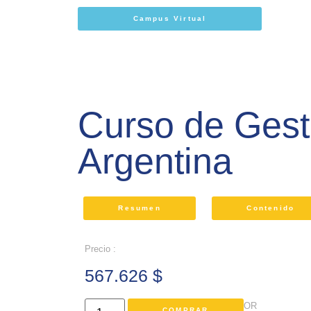
Campus Virtual
Curso de Gest
Argentina
Resumen
Contenido
Precio :
567.626
$
OR
COMPRAR