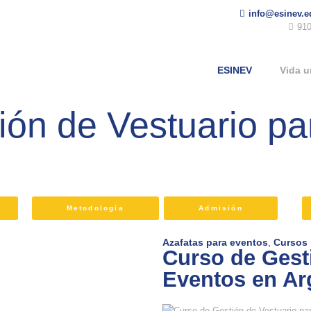
info@esinev.e
910
ESINEV
Vida u
ión de Vestuario pa
Metodología
Admisión
Azafatas para eventos
,
Cursos
Curso de Gest
Eventos en Ar