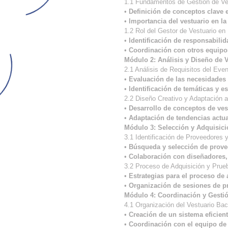
1.1 Fundamentos de Gestión de Ve
•
Definición de conceptos clave 
•
Importancia del vestuario en la
1.2 Rol del Gestor de Vestuario en
•
Identificación de responsabilid
•
Coordinación con otros equipos
Módulo 2: Análisis y Diseño de V
2.1 Análisis de Requisitos del Eve
•
Evaluación de las necesidades 
•
Identificación de temáticas y es
2.2 Diseño Creativo y Adaptación 
•
Desarrollo de conceptos de vest
•
Adaptación de tendencias actua
Módulo 3: Selección y Adquisici
3.1 Identificación de Proveedores 
•
Búsqueda y selección de prove
•
Colaboración con diseñadores,
3.2 Proceso de Adquisición y Prue
•
Estrategias para el proceso de 
•
Organización de sesiones de pr
Módulo 4: Coordinación y Gestió
4.1 Organización del Vestuario Ba
•
Creación de un sistema eficient
•
Coordinación con el equipo de 