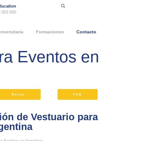
ducation
 053 890
niversitaria
Formaciones
Contacto
ra Eventos en
Becas
FAQ
ión de Vestuario para
gentina