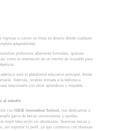
e ingresar a cursos en línea en directo desde cualquier
ompleta adaptabilidad.
nuestros profesores altamente formados, quienes
, así como la orientación de un mentor de respaldo para
bjetivos.
cadémico será tu plataforma educativa principal, donde
omarás. Además, tendrás entrada a la biblioteca
para relacionarte con otros aprendices y respaldo
s al estudio
ción con
ISEIE Innovation School,
nos dedicamos a
a amplia gama de becas universitarias y ayudas
r la mejor educación sin obstáculos. Nuestras becas y
s, sin importar tu perfil, ya que contamos con diversas