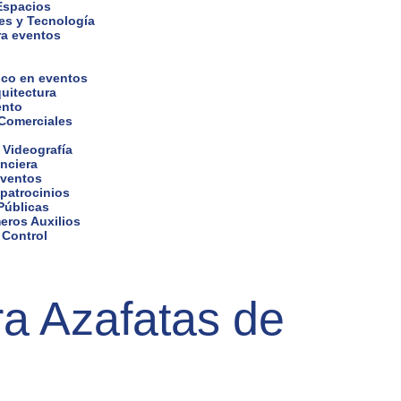
 Espacios
es y Tecnología
ra eventos
ico en eventos
uitectura
ento
 Comerciales
 Videografía
nciera
eventos
 patrocinios
Públicas
eros Auxilios
 Control
a Azafatas de