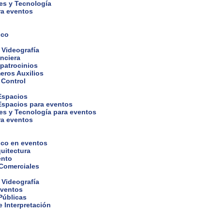
es y Tecnología
ra eventos
ico
 Videografía
nciera
 patrocinios
eros Auxilios
 Control
 Espacios
 Espacios para eventos
es y Tecnología para eventos
ra eventos
ico en eventos
uitectura
ento
 Comerciales
 Videografía
eventos
Públicas
 Interpretación