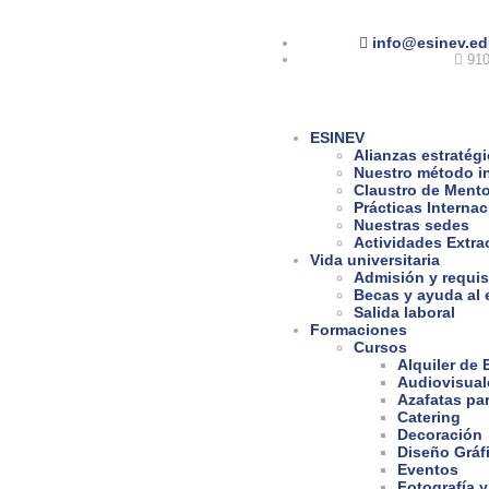
info@esinev.ed
910
ESINEV
Alianzas estratég
Nuestro método i
Claustro de Ment
Prácticas Interna
Nuestras sedes
Actividades Extra
Vida universitaria
Admisión y requis
Becas y ayuda al 
Salida laboral
Formaciones
Cursos
Alquiler de
Audiovisual
Azafatas pa
Catering
Decoración
Diseño Gráf
Eventos
Fotografía y