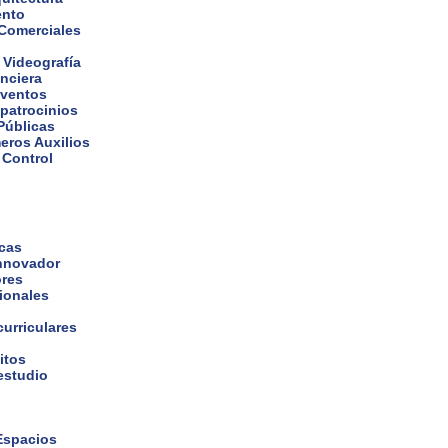
ento
 Comerciales
 Videografía
nciera
eventos
 patrocinios
Públicas
eros Auxilios
 Control
icas
nnovador
ores
cionales
curriculares
itos
estudio
 Espacios