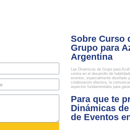
Sobre Curso 
Grupo para A
Argentina
Las Dinámicas de Grupo para Azaf
centra en el desarrollo de habilida
eventos, especialmente diseñado p
colaboración efectiva, la comunicac
aspectos fundamentales para garant
Para que te p
Dinámicas de
de Eventos e