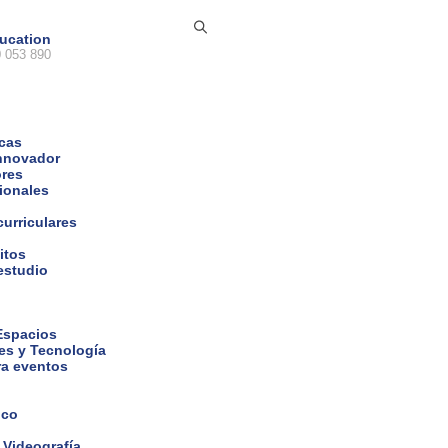
ucation
 053 890
icas
nnovador
ores
cionales
curriculares
itos
estudio
 Espacios
es y Tecnología
ra eventos
ico
 Videografía