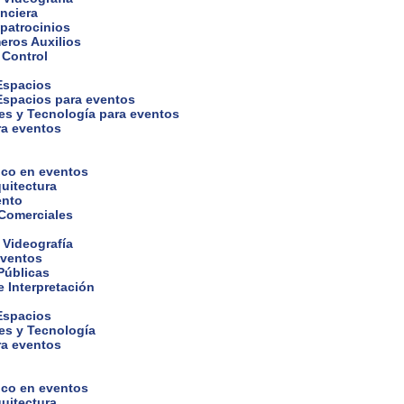
nciera
 patrocinios
eros Auxilios
 Control
 Espacios
 Espacios para eventos
es y Tecnología para eventos
ra eventos
ico en eventos
uitectura
ento
 Comerciales
 Videografía
eventos
Públicas
 Interpretación
 Espacios
es y Tecnología
ra eventos
ico en eventos
uitectura