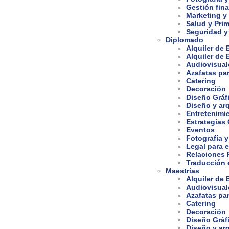
Gestión fina
Marketing y
Salud y Prim
Seguridad y
Diplomado
Alquiler de
Alquiler de
Audiovisual
Azafatas pa
Catering
Decoración
Diseño Gráf
Diseño y arq
Entretenimi
Estrategias
Eventos
Fotografía y
Legal para 
Relaciones 
Traducción e
Maestrias
Alquiler de
Audiovisual
Azafatas pa
Catering
Decoración
Diseño Gráf
Diseño y arq