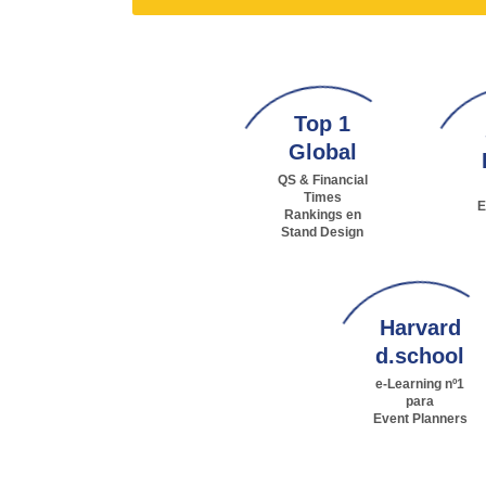
Top 1
Global
QS & Financial
Times
E
Rankings en
Stand Design
Harvard
d.school
e-Learning nº1
para
Event Planners