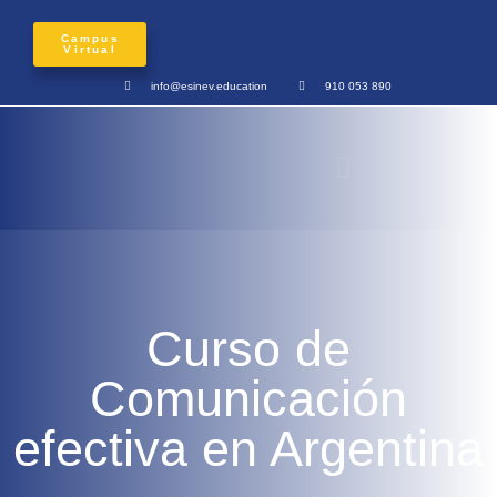
Campus
Virtual
info@esinev.education
910 053 890
Curso de
Comunicación
efectiva en Argentina