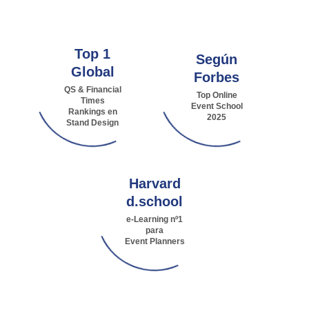
Top 1
Según
Global
Forbes
QS & Financial
Top Online
Times
Event School
Rankings en
2025
Stand Design
Harvard
d.school
e-Learning nº1
para
Event Planners