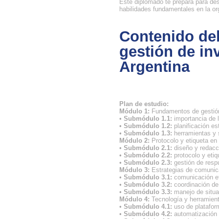
Este diplomado te prepara para des
habilidades fundamentales en la or
Contenido de
gestión de in
Argentina
Plan de estudio:
Módulo 1:
Fundamentos de gestión
•
Submódulo 1.1:
importancia de l
•
Submódulo 1.2:
planificación est
•
Submódulo 1.3:
herramientas y 
Módulo 2:
Protocolo y etiqueta en 
•
Submódulo 2.1:
diseño y redacci
•
Submódulo 2.2:
protocolo y etiq
•
Submódulo 2.3:
gestión de resp
Módulo 3:
Estrategias de comunica
•
Submódulo 3.1:
comunicación ef
•
Submódulo 3.2:
coordinación de 
•
Submódulo 3.3:
manejo de situa
Módulo 4:
Tecnología y herramient
•
Submódulo 4.1:
uso de platafor
•
Submódulo 4.2:
automatización 