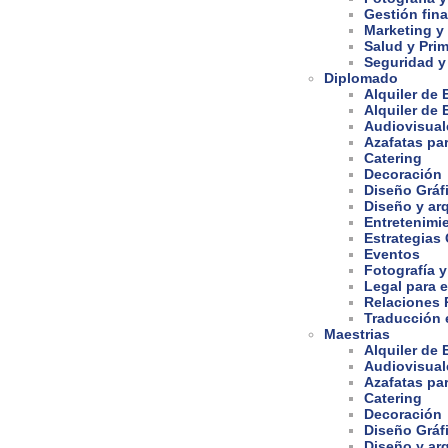
Gestión fina
Marketing y
Salud y Prim
Seguridad y
Diplomado
Alquiler de
Alquiler de
Audiovisual
Azafatas pa
Catering
Decoración
Diseño Gráf
Diseño y arq
Entretenimi
Estrategias
Eventos
Fotografía y
Legal para 
Relaciones 
Traducción e
Maestrias
Alquiler de
Audiovisual
Azafatas pa
Catering
Decoración
Diseño Gráf
Diseño y arq