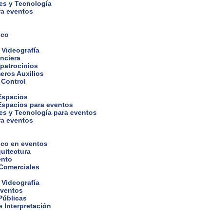
es y Tecnología
ra eventos
ico
 Videografía
nciera
 patrocinios
eros Auxilios
 Control
 Espacios
 Espacios para eventos
es y Tecnología para eventos
ra eventos
ico en eventos
uitectura
ento
 Comerciales
 Videografía
eventos
Públicas
 Interpretación