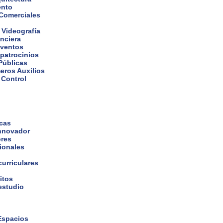
ento
 Comerciales
 Videografía
nciera
eventos
 patrocinios
Públicas
eros Auxilios
 Control
icas
nnovador
ores
cionales
curriculares
itos
estudio
 Espacios