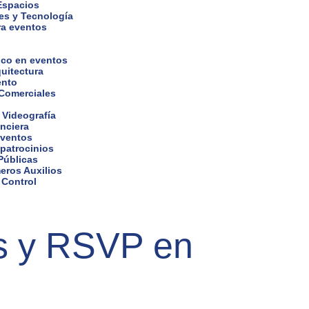
 Espacios
es y Tecnología
ra eventos
ico en eventos
uitectura
ento
 Comerciales
 Videografía
nciera
eventos
 patrocinios
Públicas
eros Auxilios
 Control
os y RSVP en