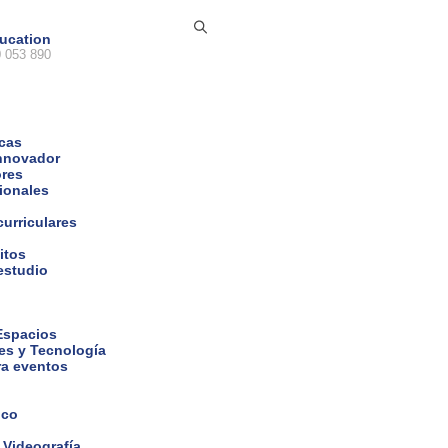
ucation
 053 890
icas
nnovador
ores
cionales
curriculares
itos
estudio
 Espacios
es y Tecnología
ra eventos
ico
 Videografía