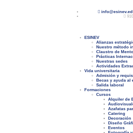
info@esinev.ed
910
ESINEV
Alianzas estratég
Nuestro método i
Claustro de Ment
Prácticas Interna
Nuestras sedes
Actividades Extra
Vida universitaria
Admisión y requis
Becas y ayuda al 
Salida laboral
Formaciones
Cursos
Alquiler de
Audiovisual
Azafatas pa
Catering
Decoración
Diseño Gráf
Eventos
Fotografía y