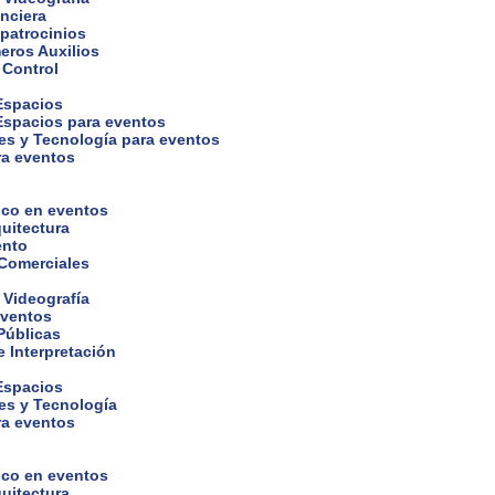
nciera
 patrocinios
eros Auxilios
 Control
 Espacios
 Espacios para eventos
es y Tecnología para eventos
ra eventos
ico en eventos
uitectura
ento
 Comerciales
 Videografía
eventos
Públicas
 Interpretación
 Espacios
es y Tecnología
ra eventos
ico en eventos
uitectura