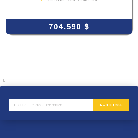
View Course
704.590
$
INCRIBIRSE