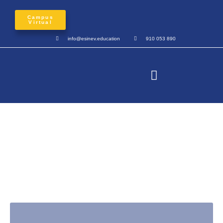
Campus
Virtual
info@esinev.education
910 053 890