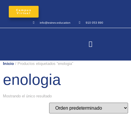
Campus
Virtual
info@esinev.education
910 053 890
Inicio
/ Productos etiquetados “enologia”
enologia
Mostrando el único resultado