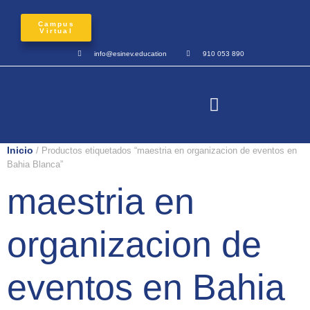
Campus
Virtual
info@esinev.education
910 053 890
Inicio
/ Productos etiquetados “maestria en organizacion de eventos en
Bahia Blanca”
maestria en
organizacion de
eventos en Bahia