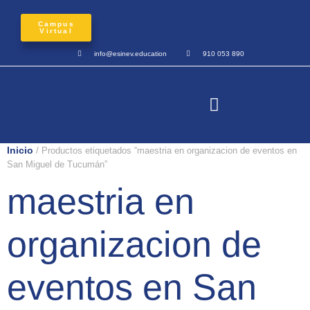
Campus
Virtual
info@esinev.education
910 053 890
Inicio
/ Productos etiquetados “maestria en organizacion de eventos en
San Miguel de Tucumán”
maestria en
organizacion de
eventos en San