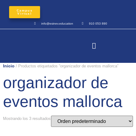
Campus
Virtual
info@esinev.education
910 053 890
Inicio
/ Productos etiquetados “organizador de eventos mallorca”
organizador de
eventos mallorca
Mostrando los 3 resultados