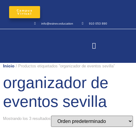
Campus
Virtual
info@esinev.education
910 053 890
Inicio
/ Productos etiquetados “organizador de eventos sevilla”
organizador de
eventos sevilla
Mostrando los 3 resultados