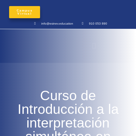
Campus
Virtual
info@esinev.education
910 053 890
Curso de
Introducción a la
interpretación