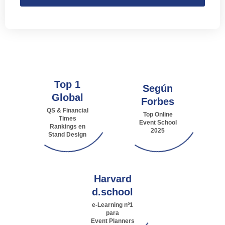
Top 1
Según
Global
Forbes
QS & Financial
Top Online
Times
Event School
Rankings en
2025
Stand Design
Harvard
d.school
e-Learning nº1
para
Event Planners