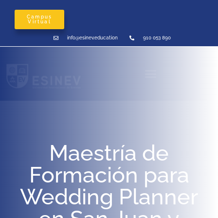
Campus
Virtual
info@esinev.education
910 053 890
Maestría de
Formación para
Wedding Planner