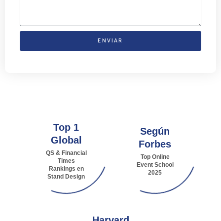
ENVIAR
Top 1
Según
Global
Forbes
QS & Financial
Top Online
Times
Event School
Rankings en
2025
Stand Design
Harvard