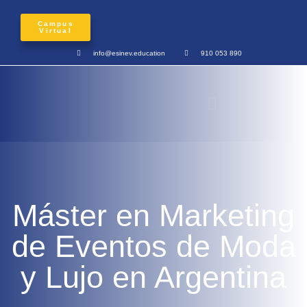
Campus
Virtual
info@esinev.education
910 053 890
Máster en Marketing
de Eventos de Moda
y Lujo en Argentina