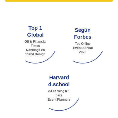
Top 1
Según
Global
Forbes
QS & Financial
Top Online
Times
Event School
Rankings en
2025
Stand Design
Harvard
d.school
e-Learning nº1
para
Event Planners