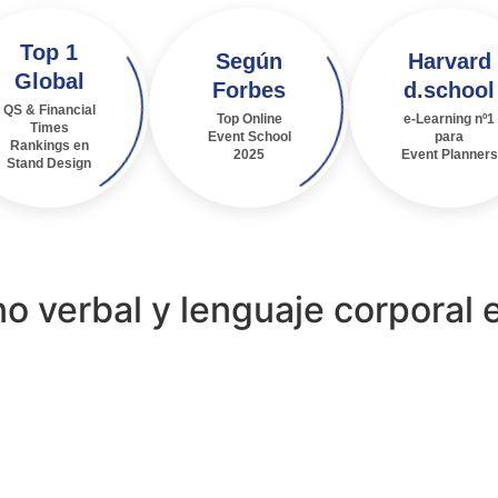
Top 1
Según
Harvard
Global
Forbes
d.school
QS & Financial
Top Online
e-Learning nº1
Times
Event School
para
Rankings en
2025
Event Planners
Stand Design
 verbal y lenguaje corporal 