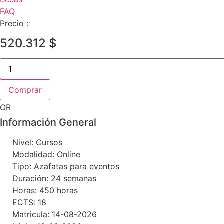
FAQ
Precio :
520.312
$
Diplomado
en
comunicación
no
Comprar
verbal
y
OR
lenguaje
corporal
Información General
en
Argentina
cantidad
Nivel: Cursos
Modalidad: Online
Tipo: Azafatas para eventos
Duración: 24 semanas
Horas: 450 horas
ECTS: 18
Matricula: 14-08-2026