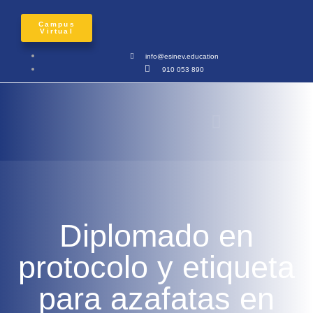
Campus
Virtual
info@esinev.education
910 053 890
Diplomado en
protocolo y etiqueta
para azafatas en