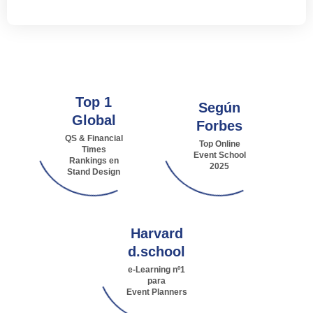
Top 1
Según
Global
Forbes
QS & Financial
Top Online
Times
Event School
Rankings en
2025
Stand Design
Harvard
d.school
e-Learning nº1
para
Event Planners