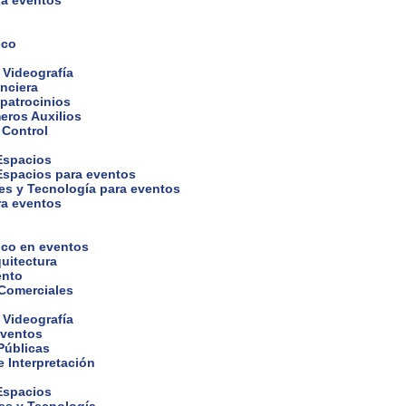
ra eventos
ico
 Videografía
nciera
 patrocinios
eros Auxilios
 Control
 Espacios
 Espacios para eventos
es y Tecnología para eventos
ra eventos
ico en eventos
uitectura
ento
 Comerciales
 Videografía
eventos
Públicas
 Interpretación
 Espacios