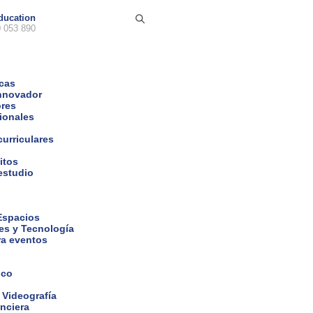
ducation
 053 890
icas
nnovador
ores
cionales
curriculares
itos
estudio
 Espacios
es y Tecnología
ra eventos
ico
 Videografía
nciera