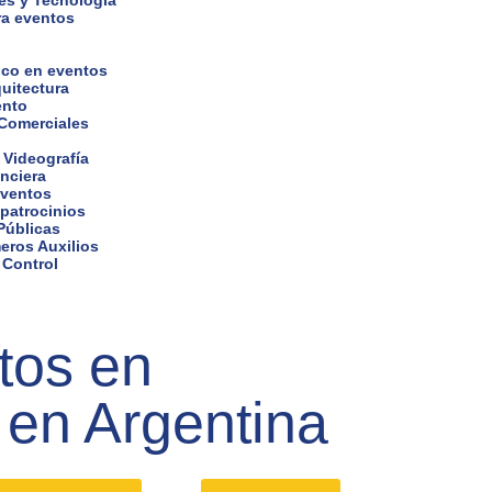
es y Tecnología
ra eventos
ico en eventos
uitectura
ento
 Comerciales
 Videografía
nciera
eventos
 patrocinios
Públicas
eros Auxilios
 Control
tos en
 en Argentina