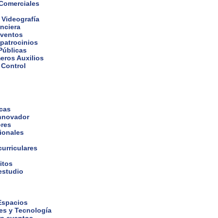
 Comerciales
 Videografía
nciera
eventos
 patrocinios
Públicas
eros Auxilios
 Control
icas
nnovador
ores
cionales
curriculares
itos
estudio
 Espacios
es y Tecnología