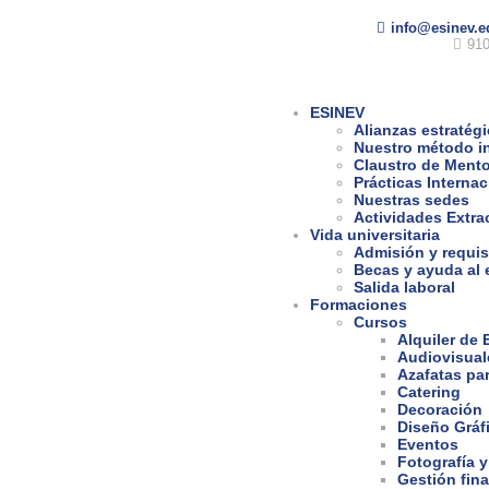
info@esinev.e
910
ESINEV
Alianzas estratég
Nuestro método i
Claustro de Ment
Prácticas Interna
Nuestras sedes
Actividades Extra
Vida universitaria
Admisión y requis
Becas y ayuda al 
Salida laboral
Formaciones
Cursos
Alquiler de
Audiovisual
Azafatas pa
Catering
Decoración
Diseño Gráf
Eventos
Fotografía y
Gestión fina