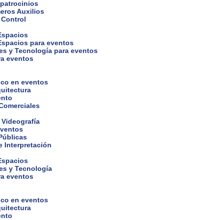
 patrocinios
eros Auxilios
 Control
 Espacios
 Espacios para eventos
es y Tecnología para eventos
ra eventos
ico en eventos
uitectura
ento
 Comerciales
 Videografía
eventos
Públicas
 Interpretación
 Espacios
es y Tecnología
ra eventos
ico en eventos
uitectura
ento