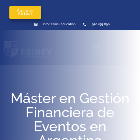
Campus
Virtual
info@esinev.education
910 053 890
Máster en Gestión
Financiera de
Eventos en