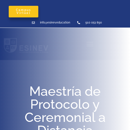
Campus
Virtual
info@esinev.education
910 053 890
Maestría de
Protocolo y
Ceremonial a